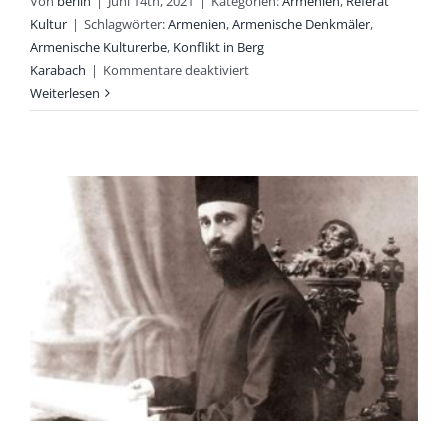
Von
berlin
|
Juni 14th, 2021
|
Kategorien:
Armenien
,
Referat
Kultur
|
Schlagwörter:
Armenien
,
Armenische Denkmäler
,
Armenische Kulturerbe
,
Konflikt in Berg
für
Karabach
|
Kommentare deaktiviert
Armenische
Weiterlesen
Denkmäler
in
der
Schusslinie