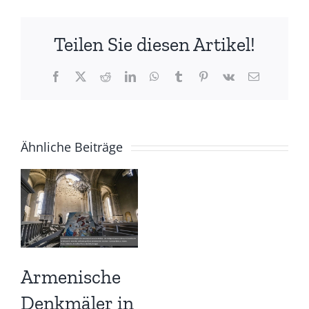
Teilen Sie diesen Artikel!
Facebook
X
Reddit
LinkedIn
WhatsApp
Tumblr
Pinterest
Vk
E-
Mail
Ähnliche Beiträge
Armenische
Denkmäler in