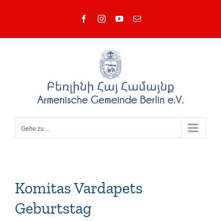
Zum
Facebook
Instagram
YouTube
E-
Inhalt
Mail
springen
Gehe zu ...
Komitas Vardapets
Geburtstag