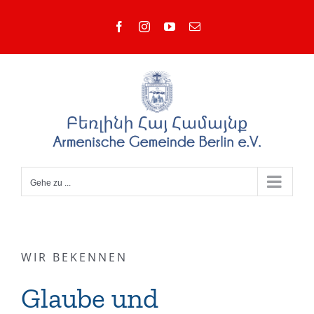
Zum
Facebook
Instagram
YouTube
E-
Inhalt
Mail
springen
Gehe zu ...
WIR BEKENNEN
Glaube und