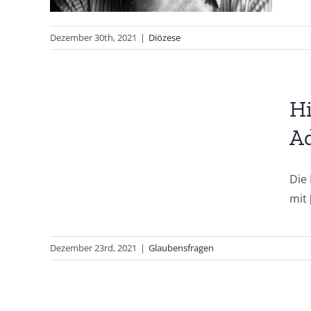
Dezember 30th, 2021
|
Diözese
Hi
Ad
Die
mit [
Dezember 23rd, 2021
|
Glaubensfragen
r