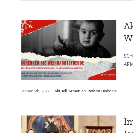
Ak
W
 Sie
SCH
de
ARME
nie
Januar 5th, 2022
|
Aktuell
,
Armenien
,
Referat Diakonie
Im