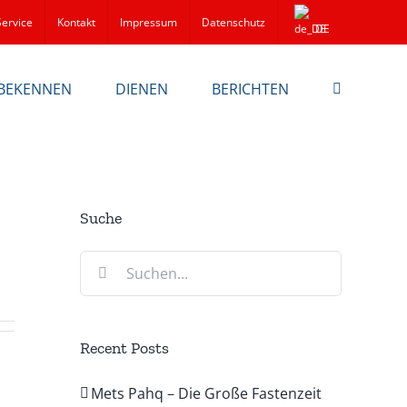
Service
Kontakt
Impressum
Datenschutz
DE
BEKENNEN
DIENEN
BERICHTEN
Suche
Suche
nach:
Recent Posts
Mets Pahq – Die Große Fastenzeit