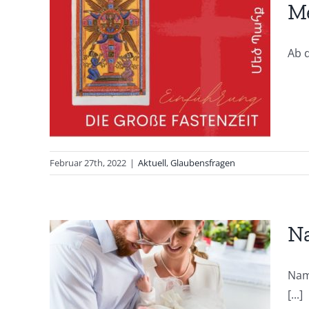
Me
Ab 
e
it
Februar 27th, 2022
|
Aktuell
,
Glaubensfragen
N
Nam
[...]