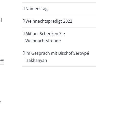
Namenstag
.]
Weihnachtspredigt 2022
Aktion: Schenken Sie
Weihnachtsfreude
Im Gespräch mit Bischof Serovpé
Isakhanyan
sen
e