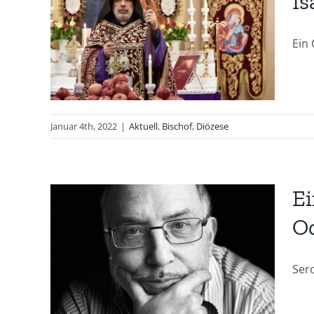
Is
t
é
Ein 
Januar 4th, 2022
|
Aktuell
,
Bischof
,
Diözese
Ei
O
it
Sero
an