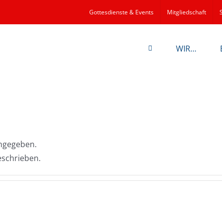
Gottesdienste & Events
Mitgliedschaft
WIR…
angegeben.
geschrieben.