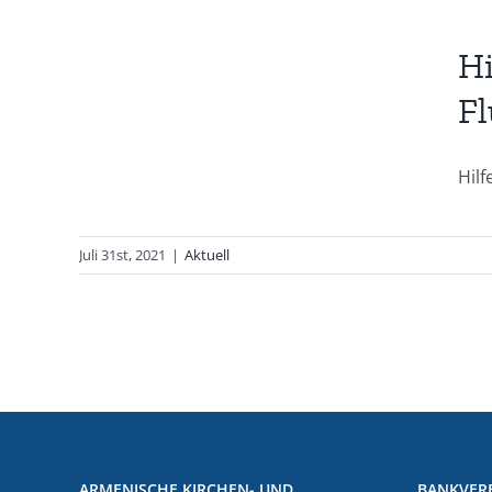
ene
Hi
phe
Fl
Hilf
Juli 31st, 2021
|
Aktuell
ARMENISCHE KIRCHEN- UND
BANKVER