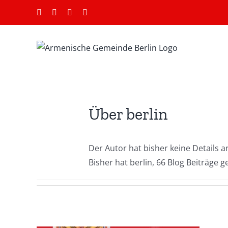
Zum
Facebook
Instagram
YouTube
E-
Inhalt
Mail
springen
Über
berlin
Der Autor hat bisher keine Details 
Bisher hat berlin, 66 Blog Beiträge 