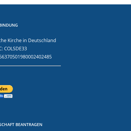
BINDUNG
he Kirche in Deutschland
C: COLSDE33
E56370501980002402485
DSCHAFT BEANTRAGEN