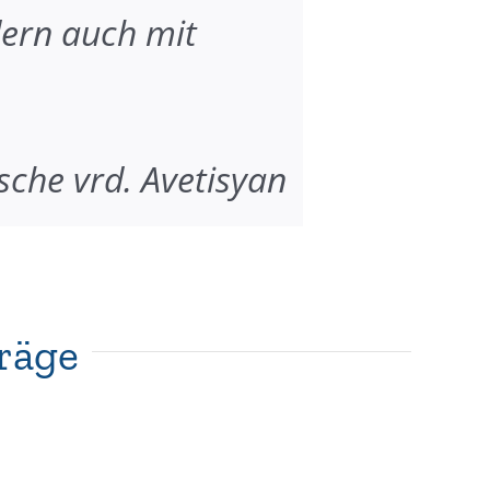
dern auch mit
ische vrd. Avetisyan
träge