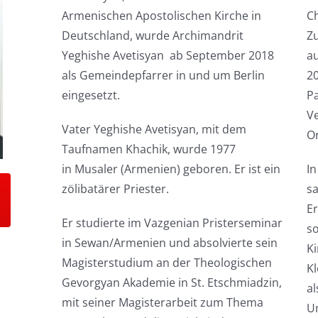
Armenischen Apostolischen Kirche in
Ch
Deutschland, wurde Archimandrit
Zu
Yeghishe Avetisyan ab September 2018
au
als Gemeindepfarrer in und um Berlin
20
eingesetzt.
Pa
Ve
Vater Yeghishe Avetisyan, mit dem
O
Taufnamen Khachik, wurde 1977
in Musaler (Armenien) geboren. Er ist ein
In
zölibatärer Priester.
s
Er
Er studierte im Vazgenian Pristerseminar
s
in Sewan/Armenien und absolvierte sein
Ki
Magisterstudium an der Theologischen
Kl
Gevorgyan Akademie in St. Etschmiadzin,
al
mit seiner Magisterarbeit zum Thema
U