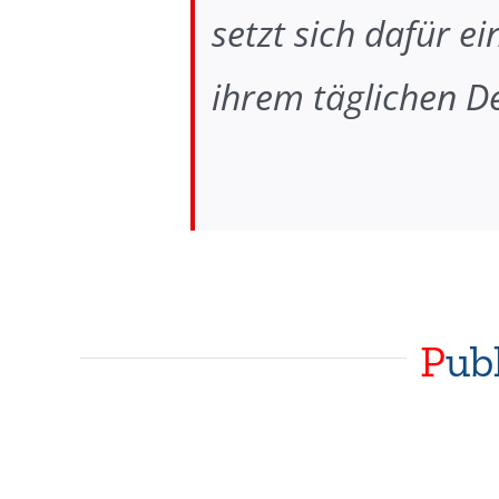
setzt sich dafür e
ihrem täglichen D
P
ub