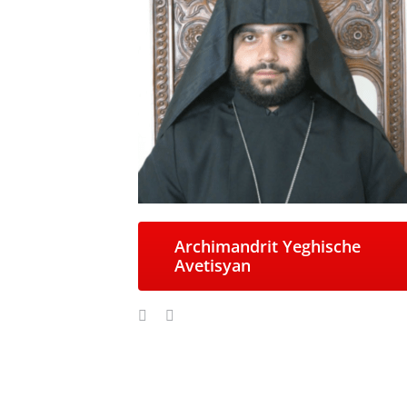
Archimandrit Yeghische
Avetisyan