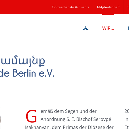
Gottesdienste & Events
Mitgliedschaft
WIR…
G
emäß dem Segen und der
20
Anordnung S. E. Bischof Serovpé
in
Isakhanyan, dem Primas der Diözese der
Et