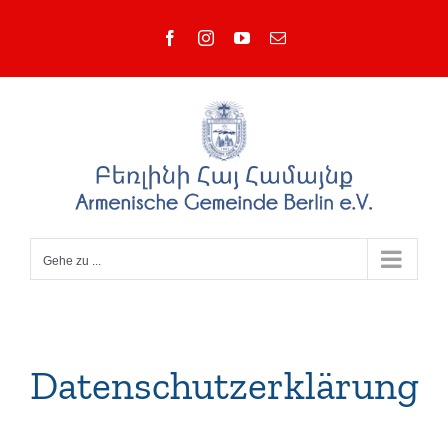
Zum
Facebook
Instagram
YouTube
E-
Inhalt
Mail
springen
Gehe zu ...
Datenschutzerklärung