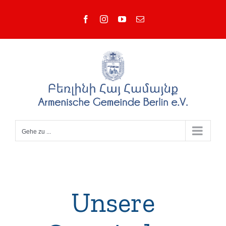
Zum
Facebook
Instagram
YouTube
E-
Inhalt
Mail
springen
Gehe zu ...
Unsere