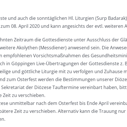
ste und auch die sonntäglichen Hl. Liturgien (Surp Badara
h zum 08. April 2020 und kann angesichts der evtl. weiteren
nten Zeitraum die Gottesdienste unter Ausschluss der Gläu
weitere Akolythen (Messdiener) anwesend sein. Die Anwese
llen empfohlenen Vorsichtsmaßnahmen des Gesundheitsminis
auch in Göppingen Live-Übertragungen der Gottesdienste z. 
heilige und göttliche Liturgie mit zu verfolgen und Zuhause 
und zum Osterfest werden die Bestimmungen unserer Diözes
m Sekretariat der Diözese Tauftermine vereinbart haben, bit
 Zeit zu verschieben.
zese unmittelbar nach dem Osterfest bis Ende April vereinb
pätere Zeit zu verschieben. Alternativ kann die Trauung n
en.