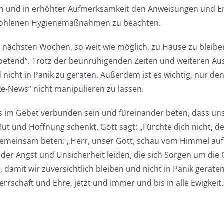
in und in erhöhter Aufmerksamkeit den Anweisungen und 
pfohlenen Hygienemaßnahmen zu beachten.
 nächsten Wochen, so weit wie möglich, zu Hause zu bleibe
betend“. Trotz der beunruhigenden Zeiten und weiteren Au
icht in Panik zu geraten. Außerdem ist es wichtig, nur den
ke-News“ nicht manipulieren zu lassen.
 im Gebet verbunden sein und füreinander beten, dass uns
 und Hoffnung schenkt. Gott sagt: „Fürchte dich nicht, denn
 gemeinsam beten: „Herr, unser Gott, schau vom Himmel auf u
er Angst und Unsicherheit leiden, die sich Sorgen um die G
damit wir zuversichtlich bleiben und nicht in Panik gerat
schaft und Ehre, jetzt und immer und bis in alle Ewigkeit