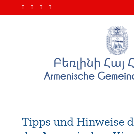
Zum
Facebook
Instagram
YouTube
E-
Inhalt
Mail
springen
Tipps und Hinweise d