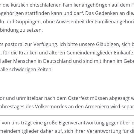
 die kürzlich entschlafenen Familienangehörigen auf dem Fr
angehörigen stattfinden kann und darf. Das Gedenken an d
öln und Göppingen, ohne Anwesenheit der Familienangehörigen
rbindung zu setzen.
 pastoral zur Verfügung. Ich bitte unsere Gläubigen, sich b
t, für die Kranken und älteren Gemeindemitglieder Einkäufe z
nd aller Menschen in Deutschland und sind mit ihnen im Ge
alle schwierigen Zeiten.
n vor und unmittelbar nach dem Osterfest müssen abgesagt 
Jahrestages des Völkermordes an den Armeniern wird separa
elne von uns trägt eine große Eigenverantwortung gegenüber d
eindemitglieder daher auf, sich ihrer Verantwortung für d