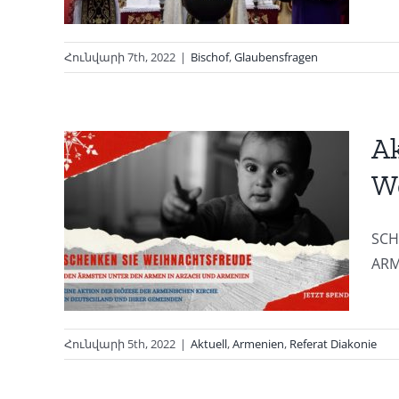
Հունվարի 7th, 2022
|
Bischof
,
Glaubensfragen
Ak
W
 Sie
SCH
de
ARME
nie
Հունվարի 5th, 2022
|
Aktuell
,
Armenien
,
Referat Diakonie
t