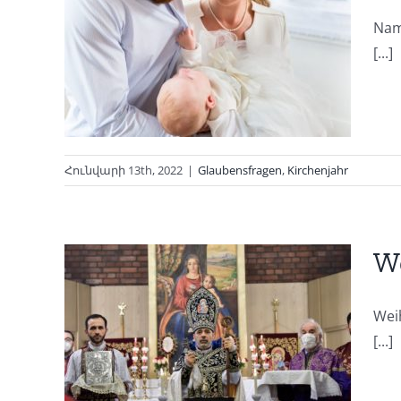
Nam
[...]
Հունվարի 13th, 2022
|
Glaubensfragen
,
Kirchenjahr
We
Wei
igt
[...]