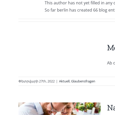
This author has not yet filled in any d
So far berlin has created 66 blog ent
e
Me
it
Ab 
Փետրվարի 27th, 2022
|
Aktuell
,
Glaubensfragen
N