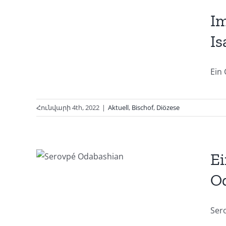
é
Im
Is
Ein 
Հունվարի 4th, 2022
|
Aktuell
,
Bischof
,
Diözese
it
Ei
an
O
Sero