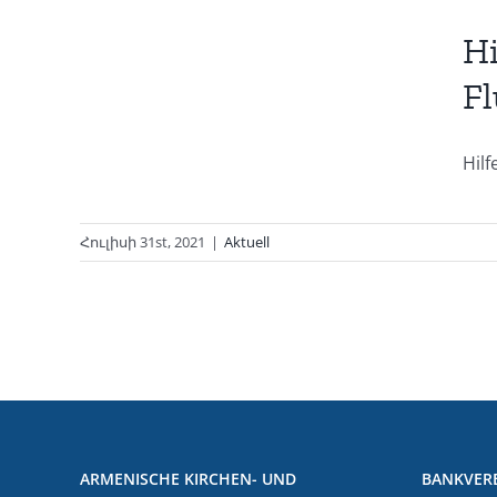
ene
Hi
phe
Fl
Hilf
Հուլիսի 31st, 2021
|
Aktuell
ARMENISCHE KIRCHEN- UND
BANKVER