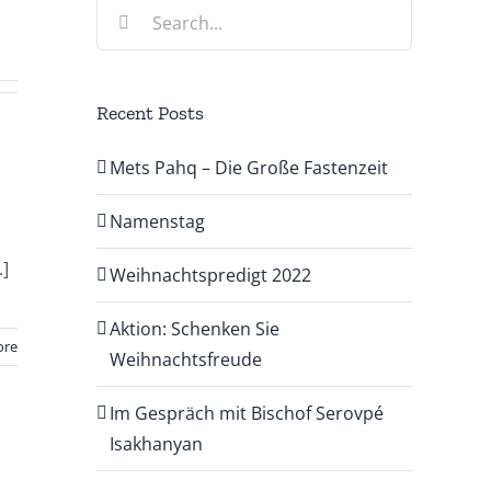
Search
for:
Recent Posts
Mets Pahq – Die Große Fastenzeit
Namenstag
.]
Weihnachtspredigt 2022
Aktion: Schenken Sie
ore
Weihnachtsfreude
Im Gespräch mit Bischof Serovpé
Isakhanyan