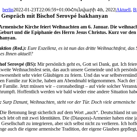
berlin
2022-01-23T22:06:59+01:00
Հունվարի 4th, 2022
|
Aktuell
,
B
 Gespräch mit Bischof Serovpé Isakhanyan
Armenische Kirche feiert Weihnachten am 6. Januar. Die weihnach
Geburt und die Epiphanie des Herrn Jesus Christus. Kurz vor den
khanyan.
ktion (Red.):
Eure Exzellenz, es ist nun das dritte Weihnachtsfest, da
 es Ihnen aktuell?
hof Serovpé (BS):
Mir persönlich geht es, Gott sei Dank, gut. Ich fei
zweite Weihnachtsfest sein, das auch unsere Gemeinde und ich persönlic
nwesenheit sehr vieler Gläubigen zu feiern. Und das war selbstverständl
en Familie zur Kirche, haben am Abendmahl teilgenommen. Nach der H
e Familie. Jetzt müssen wir – coronabedingt – auf viele solcher Veran
hrumpft. Hoffentlich werden wir bald wieder eine andere Situation hab
:
Surp Dznunt, Weihnachten, steht vor der Tür. Doch viele armenische
Die Betonung liegt sicherlich auf dem Wort „auch“. Deutschland ist uns
ch lebt oft mit zwei Identitäten. Die (Diaspora)-Armenier haben eine j
 Gesellschaft zu integrieren, aber sich selbst nicht zu verlieren. Ich h
nge auch die eigene armenische Tradition, der eigene Glauben gepflegt