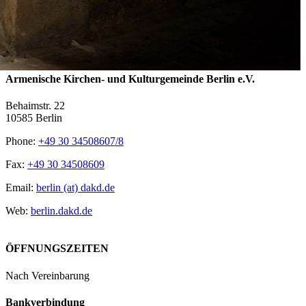
Armenische Kirchen- und Kulturgemeinde Berlin e.V.
Behaimstr. 22
10585 Berlin
Phone:
+49 30 34508607/8
Fax:
+49 30 34508609
Email:
berlin (at) dakd.de
Web:
berlin.dakd.de
ÖFFNUNGSZEITEN
Nach Vereinbarung
Bankverbindung