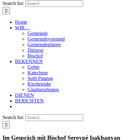
Search for:
Home
WIR…
Gemeinde
Gemeindevorstand
Gemeindepfarrer
Diözese
Bischof
BEKENNEN
Gebet
Katechese
Surb Patarag
Kirchenjahr
Glaubensfragen
DIENEN
BERICHTEN
Search for:
Im Gespräch mit Bischof Serovpé Isakhanyan