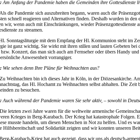
:
Am Anfang der Pandemie haben die Gemeinden ihre Gottesdienste live
Als die Pandemie sich auszubreiten begann, waren auch die Präsenzgott
ten schnell reagieren und Alternativen finden. Deshalb wurden in den e
en wir, wenn auch mit Einschränkungen, wieder Präsenzgottesdienste an
esdienste zu streamen.
Hl. Sonntagsliturgie mit dem Empfang der Hl. Kommunion steht im Zen
rgie ist ganz wichtig. Sie wirkt mit ihren stillen und lauten Gebeten bei
 bzw. Konzert, das man sich auch am Fernseher oder übers Handy und d
persönliche Anwesenheit vorrangiger.
.:
Wie sehen denn Ihre Pläne für Weihnachten aus?
Zu Weihnachten bin ich dieses Jahr in Köln, in der Diözesankirche. A
nachtstag, das Hl. Hochamt zu Weihnachten selbst abhalten. Die Zeit bi
inden zu besuchen.
.:
Auch während der Pandemie waren Sie sehr aktiv, – sowohl in Deutsch
Die letzten zwei Jahre waren für die weltweite armenische Gemeinscha
eren Krieges in Berg-Karabach. Der Krieg hat katastrophale Folgen. Es
ese musste handeln, um diesen Menschen in Not zu helfen. Und es war s
e Hilfsbereitschaft und Solidarität zeigten und wir konnten unseren Be
Berg-Karabach-Krieg hat auch gezeigt, dass wir uns als deutsch-armen