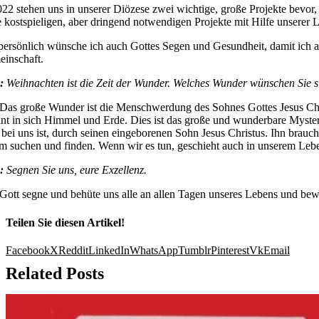
022 stehen uns in unserer Diözese zwei wichtige, große Projekte bevor
e kostspieligen, aber dringend notwendigen Projekte mit Hilfe unserer
persönlich wünsche ich auch Gottes Segen und Gesundheit, damit ich 
inschaft.
.:
Weihnachten ist die Zeit der Wunder. Welches Wunder wünschen Sie s
Das große Wunder ist die Menschwerdung des Sohnes Gottes Jesus Chri
int in sich Himmel und Erde. Dies ist das große und wunderbare Myste
 bei uns ist, durch seinen eingeborenen Sohn Jesus Christus. Ihn brau
m suchen und finden. Wenn wir es tun, geschieht auch in unserem Leb
.:
Segnen Sie uns, eure Exzellenz.
Gott segne und behüte uns alle an allen Tagen unseres Lebens und bew
Teilen Sie diesen Artikel!
Facebook
X
Reddit
LinkedIn
WhatsApp
Tumblr
Pinterest
Vk
Email
Related Posts