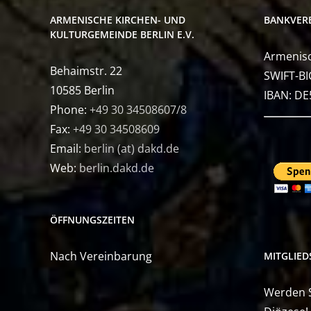
ARMENISCHE KIRCHEN- UND
BANKVER
KULTURGEMEINDE BERLIN E.V.
Armenisc
Behaimstr. 22
SWIFT-BI
10585 Berlin
IBAN: D
Phone:
+49 30 34508607/8
Fax:
+49 30 34508609
Email:
berlin (at) dakd.de
Web:
berlin.dakd.de
ÖFFNUNGSZEITEN
Nach Vereinbarung
MITGLIE
Werden Si