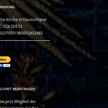
BINDUNG
he Kirche in Deutschland
C: COLSDE33
E56370501980002402485
DSCHAFT BEANTRAGEN
e jetzt Mitglied der