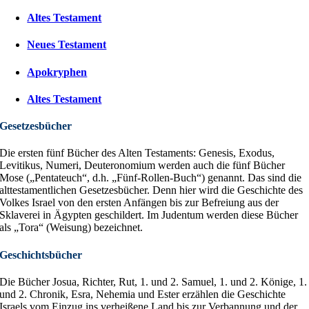
DIE HEILIGE SCHRIFT
OSTARMENISCH
Bibel Online (Armenisch & Deutsch):
DIE BÜCHER DES ALTEN UND NEUEN