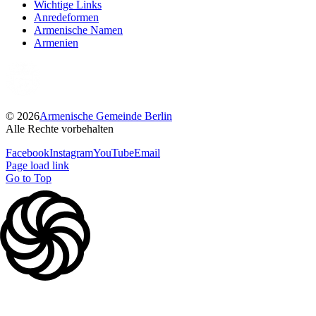
Web:
berlin.dakd.de
ÖFFNUNGSZEITEN
Nach Vereinbarung
Bankverbindung
Armenische Kirche in Deutschland
SWIFT-BIC: COLSDE33
IBAN: DE56370501980002402485
Mitgliedschaft beantragen
Werden Sie jetzt Mitglied der Diözese! Unterstützen Sie Ihre Kirche
und Gemeinde mit Ihrem Beitrag.
Weitere Infos hier