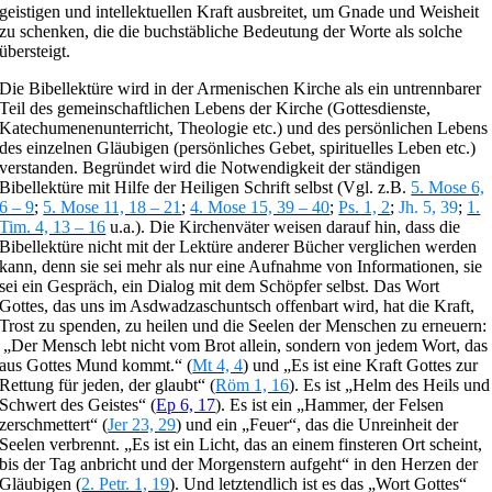
geistigen und intellektuellen Kraft ausbreitet, um Gnade und Weisheit
zu schenken, die die buchstäbliche Bedeutung der Worte als solche
übersteigt.
Die Bibellektüre wird in der Armenischen Kirche als ein untrennbarer
Teil des gemeinschaftlichen Lebens der Kirche (Gottesdienste,
Katechumenenunterricht, Theologie etc.) und des persönlichen Lebens
des einzelnen Gläubigen (persönliches Gebet, spirituelles Leben etc.)
verstanden. Begründet wird die Notwendigkeit der ständigen
Bibellektüre mit Hilfe der Heiligen Schrift selbst (Vgl. z.B.
5. Mose 6,
6 – 9
;
5. Mose 11, 18 – 21
;
4. Mose 15, 39 – 40
;
Ps. 1, 2
;
Jh. 5, 39
;
1.
Tim. 4, 13 – 16
u.a.). Die Kirchenväter weisen darauf hin, dass die
Bibellektüre nicht mit der Lektüre anderer Bücher verglichen werden
kann, denn sie sei mehr als nur eine Aufnahme von Informationen, sie
sei ein Gespräch, ein Dialog mit dem Schöpfer selbst. Das Wort
Gottes, das uns im Asdwadzaschuntsch offenbart wird, hat die Kraft,
Trost zu spenden, zu heilen und die Seelen der Menschen zu erneuern:
„Der Mensch lebt nicht vom Brot allein, sondern von jedem Wort, das
aus Gottes Mund kommt.“ (
Mt 4, 4
) und „Es ist eine Kraft Gottes zur
Rettung für jeden, der glaubt“ (
Röm 1, 16
). Es ist „Helm des Heils und
Schwert des Geistes“ (
Ep 6, 17
). Es ist ein „Hammer, der Felsen
zerschmettert“ (
Jer 23, 29
) und ein „Feuer“, das die Unreinheit der
Seelen verbrennt. „Es ist ein Licht, das an einem finsteren Ort scheint,
bis der Tag anbricht und der Morgenstern aufgeht“ in den Herzen der
Gläubigen (
2. Petr. 1, 19
). Und letztendlich ist es das „Wort Gottes“