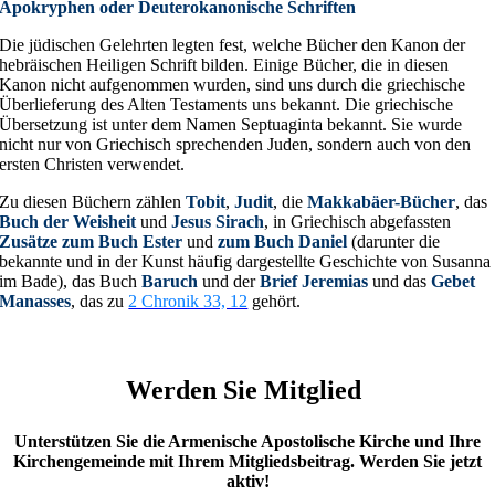
Jeremia und Hesekiel (Ezechel) zu den sog. Großen Propheten. Die
zwölf Propheten Hosea, Joel, Amos, Obadja, Jona, Micha, Nahum,
Habakuk, Zefanja, Haggai, Sacharja und Maleachi werden „kleine
Propheten“ genannt. Die Klagelieder Jeremias und das Buch Daniel
sind später hinzugefügt worden.
Neues Testament
Geschichtsbücher
Die vier Evangelien von Matthäus, Markus, Lukas und Johannes
sowie die Apostelgeschichte erzählen vom Leben und Wirken unseres
Herrn Jesus Christus, sowie von der Verbreitung des Christentums in
den ersten Gemeinden. Sie sollten aber nicht nur als Geschichtsbücher
angesehen werden. Vielmehr sind sie eine Übermittlung des
Evangeliums, der Frohen Botschaft des Auferstandenen.
Briefe
Die 21 Briefe, die von den Heiligen Aposteln selbst oder unter ihrem
Namen an verschiedene christliche Gemeinden und an Einzelpersonen
geschrieben wurden, sind eine wichtige Sammlung der apostolischen
Lehre. Die apostolischen Briefe werden in zwei Gruppen eingeteilt: di
„Paulusbriefe“ und die „Katholischen Briefe“.