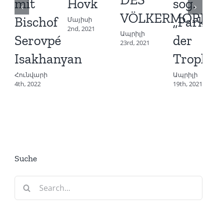
mit
Hovk
sog.
VÖLKERMORDE
Bischof
„Park
Մայիսի
2nd, 2021
Ապրիլի
Serovpé
der
23rd, 2021
Isakhanyan
Trophä
Հունվարի
Ապրիլի
4th, 2022
19th, 2021
Suche
Search
for: