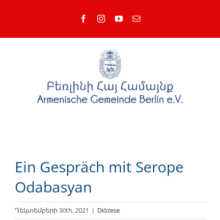
Skip
Facebook
Instagram
YouTube
Email
to
content
Ein Gespräch mit Serope
Odabasyan
Դեկտեմբերի 30th, 2021
|
Diözese