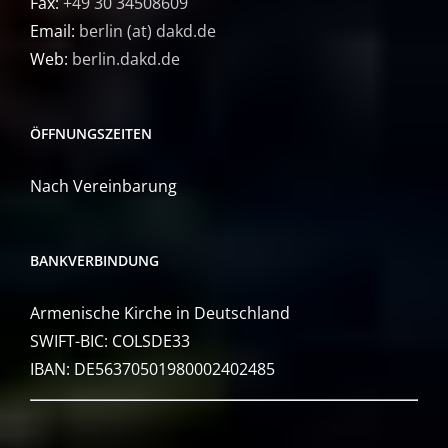
Fax:
+49 30 34508609
Email:
berlin (at) dakd.de
Web:
berlin.dakd.de
ÖFFNUNGSZEITEN
Nach Vereinbarung
BANKVERBINDUNG
Armenische Kirche in Deutschland
SWIFT-BIC: COLSDE33
IBAN: DE56370501980002402485