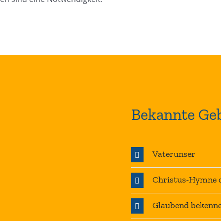
Bekannte Geb
Vaterunser
Christus-Hymne d
Glaubend bekenne