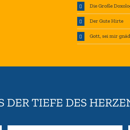
Die Große Doxolo
Der Gute Hirte
Gott, sei mir gnä
S DER TIEFE DES HERZE