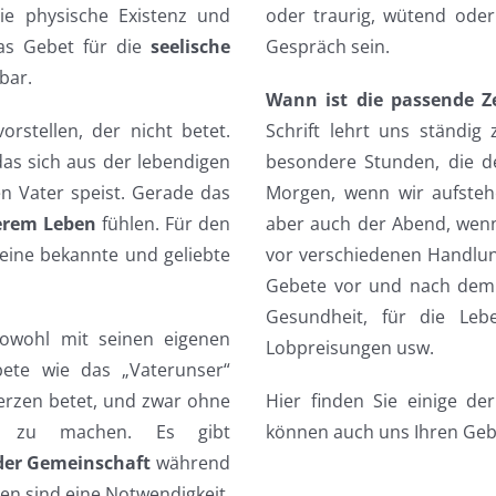
ie physische Existenz und
oder traurig, wütend oder 
das Gebet für die
seelische
Gespräch sein.
bar.
Wann ist die passende Ze
rstellen, der nicht betet.
Schrift lehrt uns ständi
as sich aus der lebendigen
besondere Stunden, die d
 Vater speist. Gerade das
Morgen, wenn wir aufstehe
erem Leben
fühlen. Für den
aber auch der Abend, wenn
 eine bekannte und geliebte
vor verschiedenen Handlung
Gebete vor und nach dem E
Gesundheit, für die Leb
sowohl mit seinen eigenen
Lobpreisungen usw.
ete wie das „Vaterunser“
erzen betet, und zwar ohne
Hier finden Sie einige de
en zu machen. Es gibt
können auch uns Ihren Ge
der Gemeinschaft
während
ten sind eine Notwendigkeit.