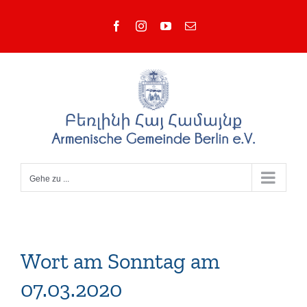
Zum
Facebook
Instagram
YouTube
E-
Inhalt
Mail
springen
Gehe zu ...
Wort am Sonntag am
07.03.2020