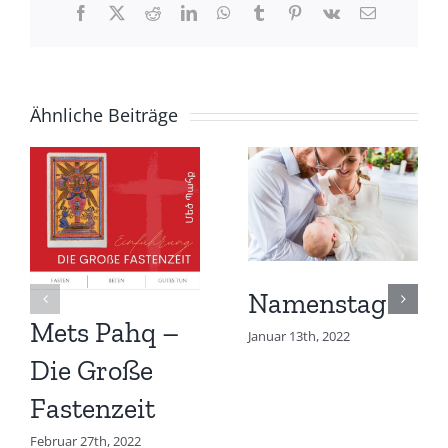
Facebook
X
Reddit
LinkedIn
WhatsApp
Tumblr
Pinterest
Vk
E-
Mail
Ähnliche Beiträge
Namenstag
Mets Pahq –
Januar 13th, 2022
Die Große
Fastenzeit
Februar 27th, 2022