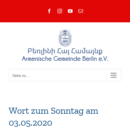
Zum
Facebook
Instagram
YouTube
E-
Inhalt
Mail
springen
Gehe zu ...
Wort zum Sonntag am
03.05.2020