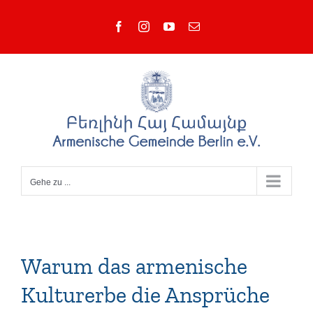
Zum
Facebook
Instagram
YouTube
E-
Inhalt
Mail
springen
Gehe zu ...
Warum das armenische
Kulturerbe die Ansprüche