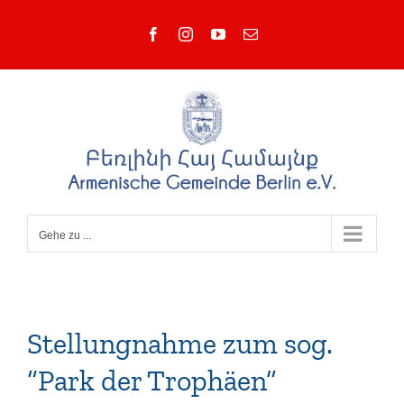
Zum
Facebook
Instagram
YouTube
E-
Inhalt
Mail
springen
Gehe zu ...
Stellungnahme zum sog.
“Park der Trophäen”