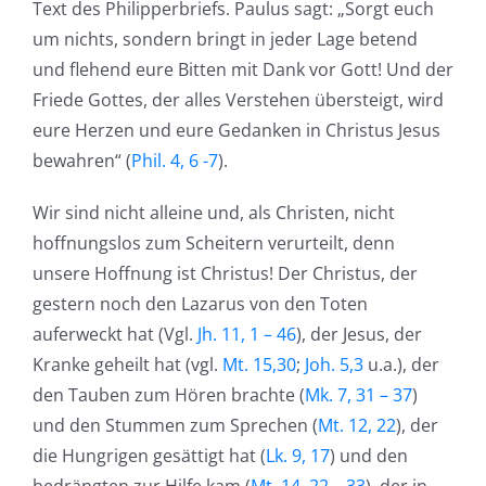
Text des Philipperbriefs. Paulus sagt: „Sorgt euch
um nichts, sondern bringt in jeder Lage betend
und flehend eure Bitten mit Dank vor Gott! Und der
Friede Gottes, der alles Verstehen übersteigt, wird
eure Herzen und eure Gedanken in Christus Jesus
bewahren“ (
Phil. 4, 6 -7
).
Wir sind nicht alleine und, als Christen, nicht
hoffnungslos zum Scheitern verurteilt, denn
unsere Hoffnung ist Christus! Der Christus, der
gestern noch den Lazarus von den Toten
auferweckt hat (Vgl.
Jh. 11, 1 – 46
), der Jesus, der
Kranke geheilt hat (vgl.
Mt. 15,30
;
Joh. 5,3
u.a.), der
den Tauben zum Hören brachte (
Mk. 7, 31 – 37
)
und den Stummen zum Sprechen (
Mt. 12, 22
), der
die Hungrigen gesättigt hat (
Lk. 9, 17
) und den
bedrängten zur Hilfe kam (
Mt. 14, 22 – 33
), der in