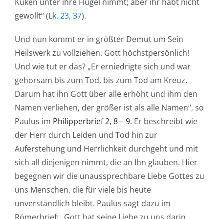
Küken unter ihre Flügel nimmt; aber ihr habt nicht
gewollt“ (
Lk. 23, 37
).
Und nun kommt er in größter Demut um Sein
Heilswerk zu vollziehen. Gott höchstpersönlich!
Und wie tut er das? „Er erniedrigte sich und war
gehorsam bis zum Tod, bis zum Tod am Kreuz.
Darum hat ihn Gott über alle erhöht und ihm den
Namen verliehen, der größer ist als alle Namen“, so
Paulus im
Philipperbrief 2, 8 – 9
. Er beschreibt wie
der Herr durch Leiden und Tod hin zur
Auferstehung und Herrlichkeit durchgeht und mit
sich all diejenigen nimmt, die an Ihn glauben. Hier
begegnen wir die unaussprechbare Liebe Gottes zu
uns Menschen, die für viele bis heute
unverständlich bleibt. Paulus sagt dazu im
Römerbrief: „Gott hat seine Liebe zu uns darin