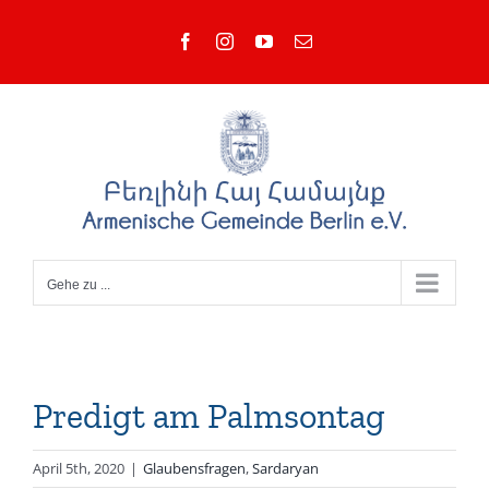
Zum
Facebook
Instagram
YouTube
E-
Inhalt
Mail
springen
Gehe zu ...
Predigt am Palmsontag
April 5th, 2020
|
Glaubensfragen
,
Sardaryan