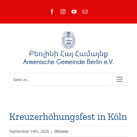
Zum
Facebook
Instagram
YouTube
E-
Inhalt
Mail
springen
Gehe zu ...
Kreuzerhöhungsfest in Köln
September 14th, 2020
|
Diözese