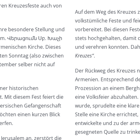
ren Kreuzesfeste auch von
Auf dem Weg des Kreuzes z
volkstümliche Feste und fe
hre besondere Stellung und
vorbereitet. Bei diesen Fe
(arm. Վերացումն Սբ. Խաչի
stets hochgehalten, damit 
menischen Kirche. Dieses
und verehren konnten. Dah
sten Sonntag (also zwischen
Kreuzes“
.
tember selber nicht auf
Der Rückweg des Kreuzes na
Armenien. Entsprechend de
iner historischen
Prozession an einem Bergha
. Mit diesem Fest feiert die
eine Volksfeier abzuhalten.
 persischen Gefangenschaft
wurde, sprudelte eine klar
öchten einen kurzen Blick
Stelle eine Kirche errichtet
erfen.
entwickelte und zu der arm
gesegneten Quelle zu trink
 Jerusalem an, zerstört die