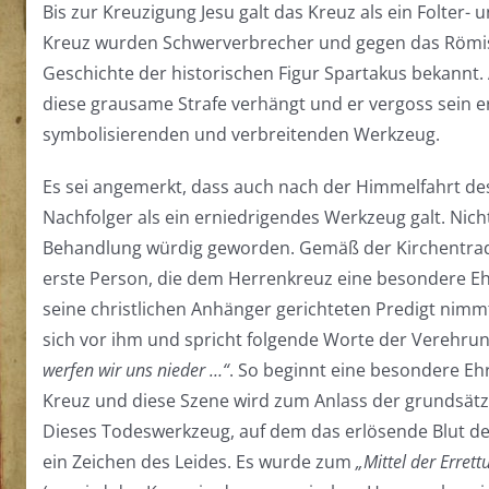
Bis zur Kreuzigung Jesu galt das Kreuz als ein Folter
Kreuz wurden Schwerverbrecher und gegen das Römische
Geschichte der historischen Figur Spartakus bekannt
diese grausame Strafe verhängt und er vergoss sein e
symbolisierenden und verbreitenden Werkzeug.
Es sei angemerkt, dass auch nach der Himmelfahrt des
Nachfolger als ein erniedrigendes Werkzeug galt. Nic
Behandlung würdig geworden. Gemäß der Kirchentradi
erste Person, die dem Herrenkreuz eine besondere Eh
seine christlichen Anhänger gerichteten Predigt nimmt
sich vor ihm und spricht folgende Worte der Verehru
werfen wir uns nieder …“
. So beginnt eine besondere E
Kreuz und diese Szene wird zum Anlass der grundsät
Dieses Todeswerkzeug, auf dem das erlösende Blut de
ein Zeichen des Leides. Es wurde zum
„Mittel der Errett