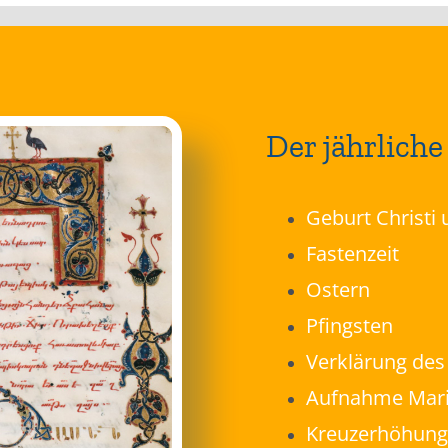
Der jährliche
Geburt Christi
Fastenzeit
Ostern
Pfingsten
Verklärung des
Aufnahme Mari
Kreuzerhöhung