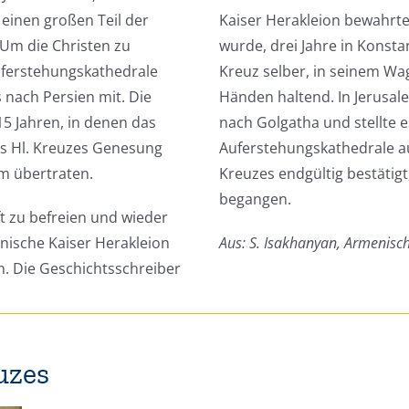
einen großen Teil der
Kaiser Herakleion bewahrte
. Um die Christen zu
wurde, drei Jahre in Konsta
uferstehungskathedrale
Kreuz selber, in seinem Wa
 nach Persien mit. Die
Händen haltend. In Jerusal
5 Jahren, in denen das
nach Golgatha und stellte e
des Hl. Kreuzes Genesung
Auferstehungskathedrale au
m übertraten.
Kreuzes endgültig bestätigt,
begangen.
t zu befreien und wieder
inische Kaiser Herakleion
Aus: S. Isakhanyan, Armenisc
n. Die Geschichtsschreiber
uzes