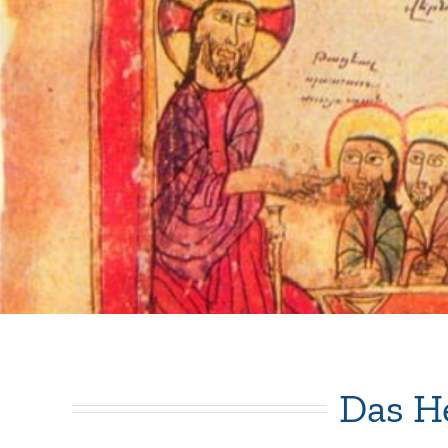
Das He