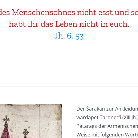
es Menschensohnes nicht esst und sei
habt ihr das Leben nicht in euch.
Jh. 6, 53
Der Šarakan zur Ankleidun
wardapet Taronec’i (XIII Jh
Patarags der Armenischen 
Weise mit folgenden Worten