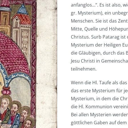
anfanglos…“. Es ist also, 
gr. Mysterium), ein unbeg
Menschen. Sie ist das Zen
Mitte, Quelle und Höhepu
Christus. Surb Patarag ist
Mysterium der Heiligen Euc
die Gläubigen, durch das 
Jesu Christi in Gemeinschaf
teilnehmen.
Wenn die Hl. Taufe als da
das erste Mysterium für jed
Mysterium, in dem die Chri
die Hl. Kommunion vereinig
Bei allen Mysterien werde
göttlichen Gaben auf dem 