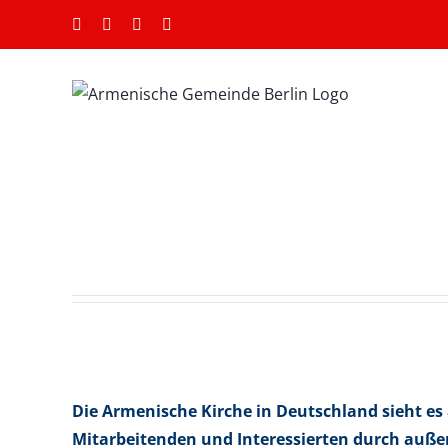
Zum
Facebook
Instagram
YouTube
E-
Inhalt
Mail
springen
Die Armenische Kirche in Deutschland sieht es
Mitarbeitenden und Interessierten durch außer