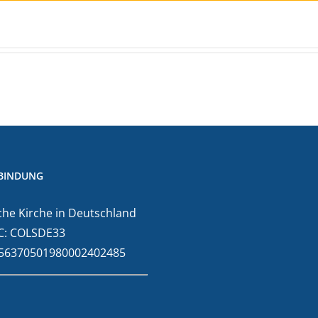
BINDUNG
he Kirche in Deutschland
C: COLSDE33
E56370501980002402485