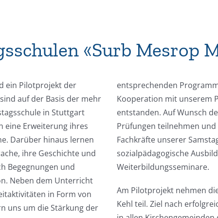
sschulen «Surb Mesrop 
ein Pilotprojekt der
entsprechenden Programme 
ind auf der Basis der mehr
Kooperation mit unserem 
tagsschule in Stuttgart
entstanden. Auf Wunsch de
n eine Erweiterung ihres
Prüfungen teilnehmen und Z
e. Darüber hinaus lernen
Fachkräfte unserer Samsta
ache, ihre Geschichte und
sozialpädagogische Ausbild
rch Begegnungen und
Weiterbildungsseminare.
ion. Neben dem Unterricht
Am Pilotprojekt nehmen die
itaktivitäten in Form von
Kehl teil. Ziel nach erfolg
n uns um die Stärkung der
in allen Kirchengemeinden 