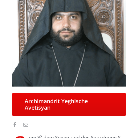
Archimandrit Yeghische
Avetisyan
emäß dem Segen und der Anordnung S.