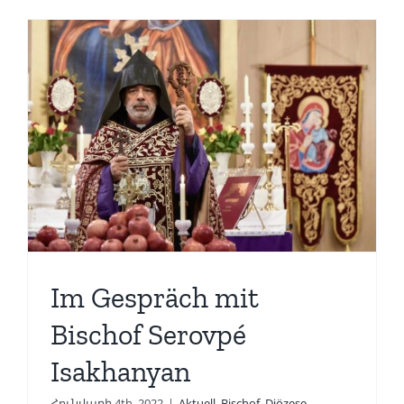
Im Gespräch mit
Bischof Serovpé
Isakhanyan
Հունվարի 4th, 2022
|
Aktuell
,
Bischof
,
Diözese