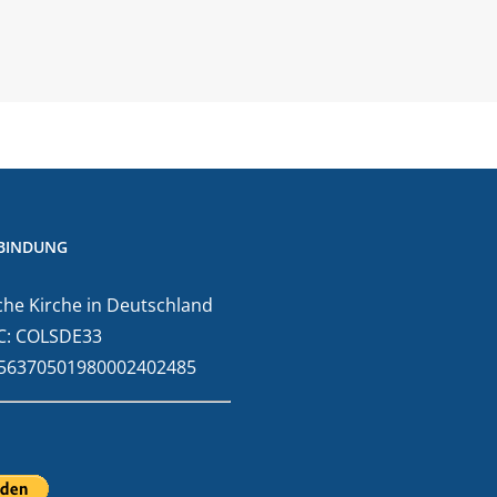
BINDUNG
he Kirche in Deutschland
C: COLSDE33
E56370501980002402485