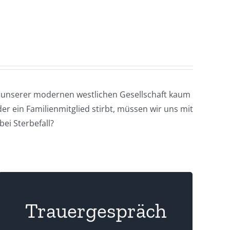
tag unserer modernen westlichen Gesellschaft kaum
er ein Familienmitglied stirbt, müssen wir uns mit
ei Sterbefall?
Trauergespräch
einen würdigen Abschied zu ermöglichen.
können auch Sie Ihre Fragen an stellen um