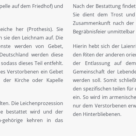
pelle auf dem Friedhof) und
Nach der Bestattung findet
Sie dient dem Trost und
Zusammenkunft nach der B
iche her (Prothesis). Sie
Begräbnisfeier unmittelbar
 sie den Leichnam auf. Die
ienste werden von Gebet,
Hierin hebt sich der Laien
 Deutschland werden diese
den Riten der anderen orien
dass dieses Teil entfehlt.
der Entlassung auf dem
es Verstorbenen ein Gebet
Gemeinschaft der Lebende
 der Kirche oder Kapelle
werden soll. Somit schließ
den spezifischen teilen fü
ein. So wird im armenischen
lten. Die Leichenprozession
nur dem Verstorbenen erw
ne bestattet wird und der
den Hinterbliebenen.
n-gehörige kehren in das