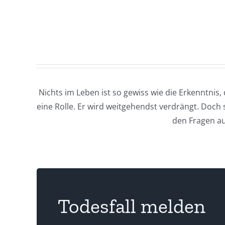
Nichts im Leben ist so gewiss wie die Erkenntnis
eine Rolle. Er wird weitgehendst verdrängt. Doch 
den Fragen au
Todesfall melden
man mehr Zeit zum Trauern.
Wird ein Bestattungsinstitut beauftragt hat