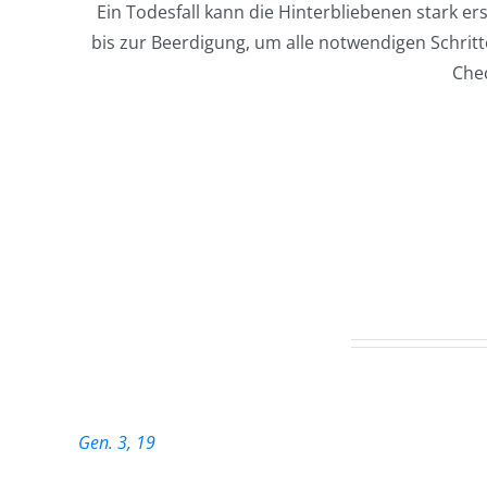
Ein Todesfall kann die Hinterbliebenen stark e
bis zur Beerdigung, um alle notwendigen Schritt
Chec
Beerdigungsritus
Denn Staub bist du, und zum Staub musst du zurückk
Gen. 3, 19