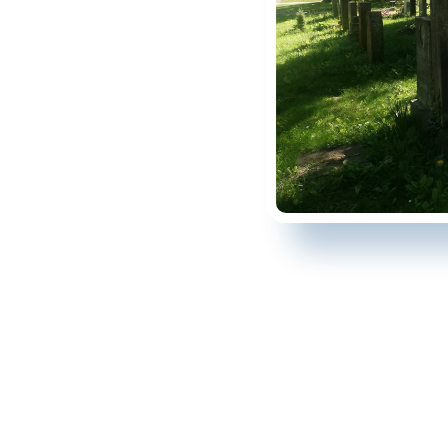
hen bewusst, dass sein
d. Also der Tod ist die
, wogegen man nicht
 warum der Mensch sich
 Frage seiner Existenz
er Liebe und der Geburt
dem Tod durch den Tod
ier weiter.